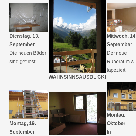
Dienstag, 13.
Mittwoch, 14
September
September
Die neuen Bäder
Der neue
sind gefliest
Ruheraum wi
tapeziert!
WAHNSINNSAUSBLICK!
Montag,
Montag, 19.
Oktober
September
In