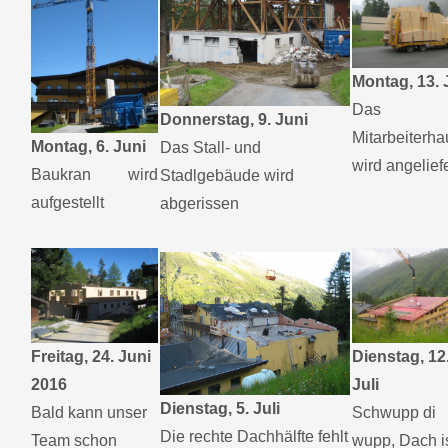
Montag, 13. 
Das
Donnerstag, 9. Juni
Mitarbeiterha
Montag, 6. Juni
Das Stall- und
wird angelief
Baukran wird
Stadlgebäude wird
aufgestellt
abgerissen
Freitag, 24. Juni
Dienstag, 12
2016
Juli
Dienstag, 5. Juli
Bald kann unser
Schwupp di
Die rechte Dachhälfte fehlt
Team schon
wupp, Dach i