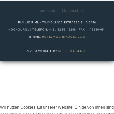
Impressum
Datenschutz
FAMILIE RIML · TIMMELSJOCHSTRASSE 1 · A-6456 H
OCHGURGL I TELEFON:
+43 / 52 56 / 6246
I FAX: .../ 6246-65 I
E-MAIL:
HOTEL@WURMKOGEL.COM
© 2023 WEBSITE BY
ATELIEREGGER.AT
Wir nutzen Cookies auf unserer Website. Einige von ihnen sind